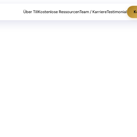
Über Till
Kostenlose Ressourcen
Team / Karriere
Testimonial
K